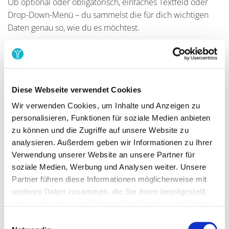
Ob optional oder obligatorisch, einfaches Textfeld oder
Drop-Down-Menü – du sammelst die für dich wichtigen
Daten genau so, wie du es möchtest.
Nach jeder Buchung erhalten deine Kund:innen eine
automatisierte E-Mai
l mit allen Details zur Veranstaltung.
Du kannst jederzeit über die
Teilnehmerlisten
Kontakt
Diese Webseite verwendet Cookies
aufnehmen oder Updates in einer Rundmail
kommunizieren.
Wir verwenden Cookies, um Inhalte und Anzeigen zu
personalisieren, Funktionen für soziale Medien anbieten
Deine Teilnehmenden können ihre Buchung ändern oder
zu können und die Zugriffe auf unsere Website zu
stornieren
– Yolawo behält für dich den Überblick, wer
analysieren. Außerdem geben wir Informationen zu Ihrer
dabei ist.
Verwendung unserer Website an unsere Partner für
soziale Medien, Werbung und Analysen weiter. Unsere
Partner führen diese Informationen möglicherweise mit
Erlebe, wie einfach und sicher Teilnehmerverwaltung sein
weiteren Daten zusammen, die Sie ihnen bereitgestellt
kann – mit Yolawo!
haben oder die sie im Rahmen Ihrer Nutzung der Dienste
gesammelt haben.
Einwilligungsauswahl