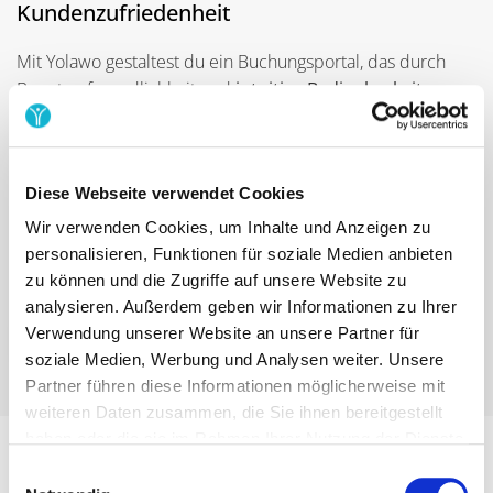
Kundenzufriedenheit
Mit Yolawo gestaltest du ein Buchungsportal, das durch
Benutzerfreundlichkeit und
intuitive Bedienbarkeit
besticht. Deine Kund:innen finden schnell und
unkompliziert die gewünschte Veranstaltung und können
diese
in wenigen, leicht verständlichen Schritten
Diese Webseite verwendet Cookies
buchen. Dieser einfache und reibungslose Prozess
hinterlässt bereits während der Buchung einen positiven
Wir verwenden Cookies, um Inhalte und Anzeigen zu
Eindruck und
steigert die Zufriedenheit
deiner
personalisieren, Funktionen für soziale Medien anbieten
Kund:innen.
zu können und die Zugriffe auf unsere Website zu
analysieren. Außerdem geben wir Informationen zu Ihrer
Verwendung unserer Website an unsere Partner für
Teste unsere Funktionen jetzt gratis!
soziale Medien, Werbung und Analysen weiter. Unsere
Partner führen diese Informationen möglicherweise mit
weiteren Daten zusammen, die Sie ihnen bereitgestellt
haben oder die sie im Rahmen Ihrer Nutzung der Dienste
gesammelt haben.
Einwilligungsauswahl