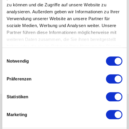
zu können und die Zugriffe auf unsere Website zu
Tauchschule
analysieren. Außerdem geben wir Informationen zu Ihrer
Tennischule (privater Anbieter)
Verwendung unserer Website an unsere Partner für
Tennisverein / Tennisabteilung im Verein
soziale Medien, Werbung und Analysen weiter. Unsere
Therapie-Anbieter / Praxis
Partner führen diese Informationen möglicherweise mit
Turnverein
weiteren Daten zusammen, die Sie ihnen bereitgestellt
Unternehmen mit internen Veranstaltungen/Schulungen
haben oder die sie im Rahmen Ihrer Nutzung der Dienste
Verband / Sportbund
gesammelt haben.
Einwilligungsauswahl
Volkshochschule
Notwendig
Wandervereine / -organisationen
Yoga- & Pilates Anbieter
Öffentliche Träger (Kommunen, Gemeinden)
Präferenzen
Statistiken
Navigation
Marketing
Funktionen