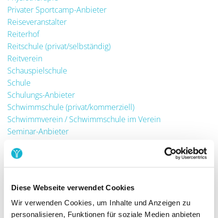
Privater Sportcamp-Anbieter
Reiseveranstalter
Reiterhof
Reitschule (privat/selbständig)
Reitverein
Schauspielschule
Schule
Schulungs-Anbieter
Schwimmschule (privat/kommerziell)
Schwimmverein / Schwimmschule im Verein
Seminar-Anbieter
Skischule (privat/kommerziell)
Skiverein
Sonstiges
Spielcafé
Diese Webseite verwendet Cookies
Sportbootschule
Wir verwenden Cookies, um Inhalte und Anzeigen zu
Sprachschule
personalisieren, Funktionen für soziale Medien anbieten
Tanzschule