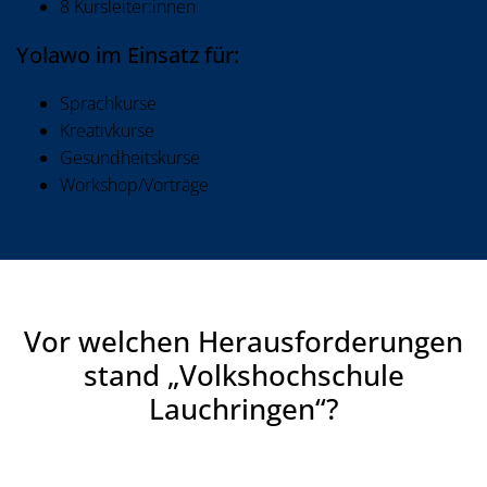
8 Kursleiter:innen
Yolawo im Einsatz für:
Sprachkurse
Kreativkurse
Gesundheitskurse
Workshop/Vorträge
Vor welchen Herausforderungen
stand „Volkshochschule
Lauchringen“?