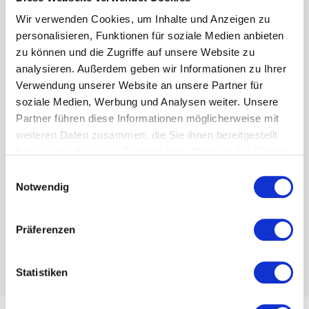
Nach Auswahl eines passenden Kurses zeigt das System
Wir verwenden Cookies, um Inhalte und Anzeigen zu
alle wichtigen Details sowie die individuelle
personalisieren, Funktionen für soziale Medien anbieten
Kursbeschreibung der Volkshochschule und ein
zu können und die Zugriffe auf unsere Website zu
Vorschaubild zum Kurs.
analysieren. Außerdem geben wir Informationen zu Ihrer
Verwendung unserer Website an unsere Partner für
Die Anmeldung erfolgt einfach über ein
soziale Medien, Werbung und Analysen weiter. Unsere
benutzerfreundliches Formular, das je nach Kurs spezifisch
Partner führen diese Informationen möglicherweise mit
angepasst werden kann mit obligatorischen oder
weiteren Daten zusammen, die Sie ihnen bereitgestellt
optionalen Abfragen.
haben oder die sie im Rahmen Ihrer Nutzung der Dienste
gesammelt haben.
Einwilligungsauswahl
Sobald Anmeldungen eingehen, erstellt das System
Notwendig
automatisch Teilnehmerlisten, auf die die Kursleiter:innen
bequem per Smartphone zugreifen können, um
Präferenzen
Anwesenheiten zu überprüfen und wichtige Informationen
jederzeit zur Hand zu haben.
Statistiken