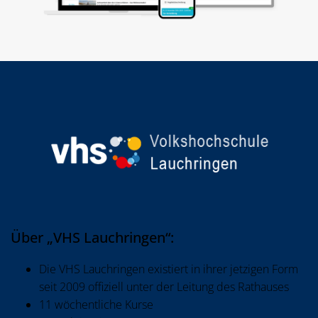
Über „VHS Lauchringen“:
Die VHS Lauchringen existiert in ihrer jetzigen Form
seit 2009 offiziell unter der Leitung des Rathauses
11 wöchentliche Kurse