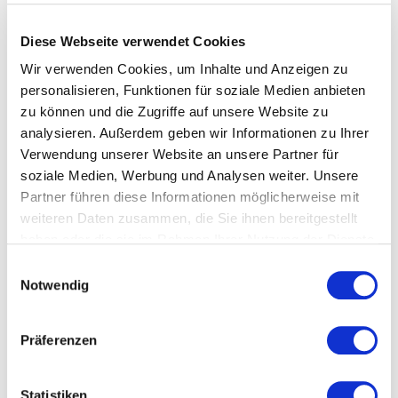
Häufig gestellte Fragen:
Diese Webseite verwendet Cookies
Wir verwenden Cookies, um Inhalte und Anzeigen zu
personalisieren, Funktionen für soziale Medien anbieten
Wie kann ich mir einen Teilnehmer-Account
zu können und die Zugriffe auf unsere Website zu
erstellen?
analysieren. Außerdem geben wir Informationen zu Ihrer
Verwendung unserer Website an unsere Partner für
Einen Teilnehmer-Account kannst du dir
hier
kostenlos
soziale Medien, Werbung und Analysen weiter. Unsere
erstellen.
Partner führen diese Informationen möglicherweise mit
weiteren Daten zusammen, die Sie ihnen bereitgestellt
haben oder die sie im Rahmen Ihrer Nutzung der Dienste
Welche Kosten entstehen während der
gesammelt haben.
Testphase?
Einwilligungsauswahl
Notwendig
Keine! In der Testphase kannst du die Funktionalität des
Yolawo Buchungssystem kostenlos testen.
Präferenzen
Wann endet die kostenlose Testphase?
Statistiken