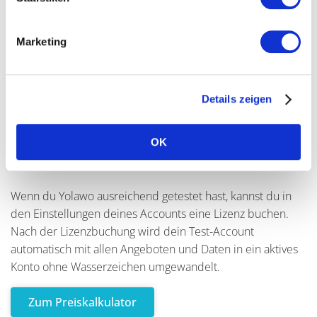
Die Testphase ist zeitlich unbegrenzt. Wenn du Yolawo mit
Marketing
echten Teilnehmenden einsetzen möchtest, musst du
deinen Test-Account in einen aktiven Account umwandeln.
E-Mail Bestätigungen werden in der Testphase als nicht
verbindliche Buchungsbestätigungen gekennzeichnet.
Details zeigen
OK
Wie kann ich von der Testphase in einen
aktiven Account wechseln?
Wenn du Yolawo ausreichend getestet hast, kannst du in
den Einstellungen deines Accounts eine Lizenz buchen.
Nach der Lizenzbuchung wird dein Test-Account
automatisch mit allen Angeboten und Daten in ein aktives
Konto ohne Wasserzeichen umgewandelt.
Zum Preiskalkulator