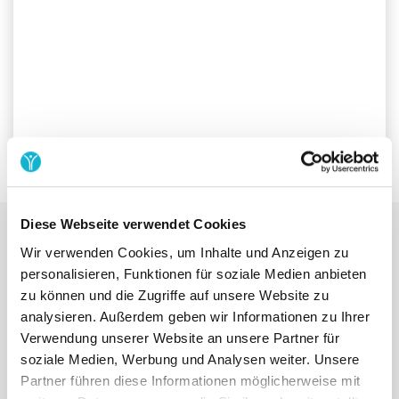
Diese Webseite verwendet Cookies
In dem kostenlosen Demotermin zeigen wir
Wir verwenden Cookies, um Inhalte und Anzeigen zu
dir:
personalisieren, Funktionen für soziale Medien anbieten
zu können und die Zugriffe auf unsere Website zu
✅ Wie du deine Vereinshomepage mit Yolawo aufwerten
analysieren. Außerdem geben wir Informationen zu Ihrer
kannst.
Verwendung unserer Website an unsere Partner für
soziale Medien, Werbung und Analysen weiter. Unsere
✅ Beispiele von Vereinen, die Yolawo bereits erfolgreich
Partner führen diese Informationen möglicherweise mit
einsetzen.