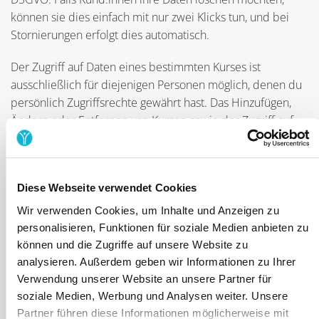
können sie dies einfach mit nur zwei Klicks tun, und bei
Stornierungen erfolgt dies automatisch.
Der Zugriff auf Daten eines bestimmten Kurses ist
ausschließlich für diejenigen Personen möglich, denen du
persönlich Zugriffsrechte gewährt hast. Das Hinzufügen,
Ändern oder Entfernen von Kursen sowie der Zugriff auf
alle Buchungsdaten ist allein dem Adminaccount
vorbehalten.
Auch bezüglich der Zahlungsabwicklung legen wir großen
Diese Webseite verwendet Cookies
Wert auf Sicherheit. Wir arbeiten ausschließlich mit
Wir verwenden Cookies, um Inhalte und Anzeigen zu
seriösen Zahlungsdienstleistern zusammen, die einen
personalisieren, Funktionen für soziale Medien anbieten zu
zuverlässigen Schutz der Kundendaten gewährleisten. Das
können und die Zugriffe auf unsere Website zu
Yolawo-Team hat niemals Zugriff auf deine Daten oder die
analysieren. Außerdem geben wir Informationen zu Ihrer
deiner Teilnehmer:innen. Zudem werden wir dich niemals
Verwendung unserer Website an unsere Partner für
nach deinen Zugangsdaten fragen, und falls du einen
soziale Medien, Werbung und Analysen weiter. Unsere
Betrugsversuch meldest, reagieren wir umgehend.
Partner führen diese Informationen möglicherweise mit