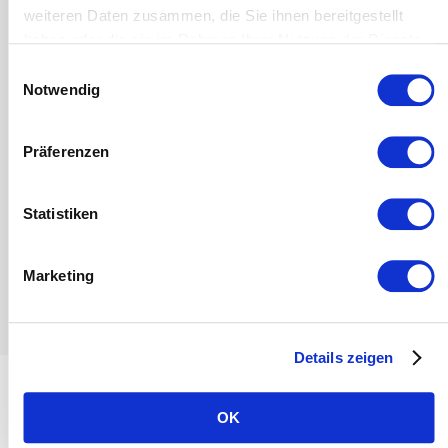
weiteren Daten zusammen, die Sie ihnen bereitgestellt
haben oder die sie im Rahmen Ihrer Nutzung der Dienste
gesammelt haben.
Einwilligungsauswahl
Notwendig
Präferenzen
Statistiken
Marketing
Details zeigen
Einfache Verwaltung der
OK
Buchungen deines Sportvereins