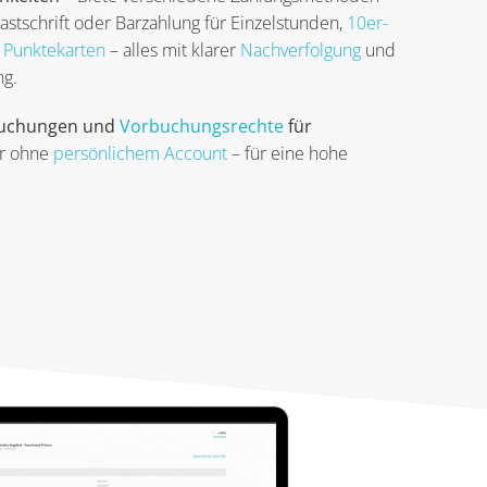
astschrift oder Barzahlung für Einzelstunden,
10er-
d
Punktekarten
– alles mit klarer
Nachverfolgung
und
ng.
Buchungen und
Vorbuchungsrechte
für
er ohne
persönlichem Account
– für eine hohe