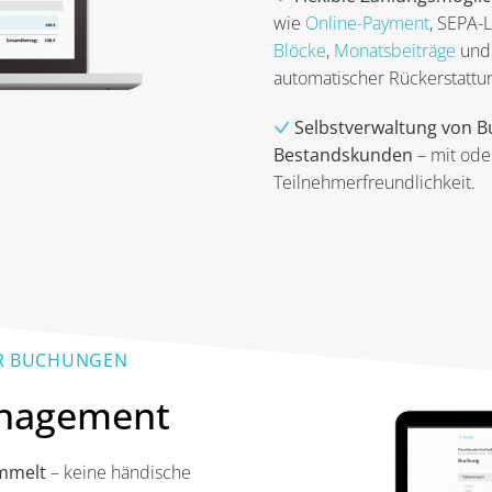
wie
Online-Payment
, SEPA-L
Blöcke
,
Monatsbeiträge
un
automatischer Rückerstattu
Selbstverwaltung von 
Bestandskunden
– mit od
Teilnehmerfreundlichkeit.
ER BUCHUNGEN
anagement
mmelt
– keine händische