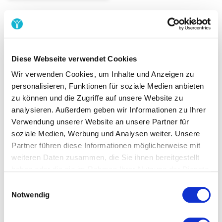
Diese Webseite verwendet Cookies
Wir verwenden Cookies, um Inhalte und Anzeigen zu
personalisieren, Funktionen für soziale Medien anbieten
zu können und die Zugriffe auf unsere Website zu
analysieren. Außerdem geben wir Informationen zu Ihrer
Verwendung unserer Website an unsere Partner für
soziale Medien, Werbung und Analysen weiter. Unsere
Partner führen diese Informationen möglicherweise mit
weiteren Daten zusammen, die Sie ihnen bereitgestellt
haben oder die sie im Rahmen Ihrer Nutzung der Dienste
So einfach kann
gesammelt haben.
Einwilligungsauswahl
Sportcamporganisation sein
Notwendig
Unser Buchungssystem vereint
Kursbuchung,