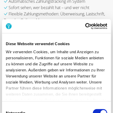
Automatisches Zahlungstracking im System
Sofort sehen, wer bezahlt hat – und wer nicht
Flexible Zahlungsmethoden: Überweisung, Lastschrift,
Bar oder Onlinezahlung
Stornierungen & Rückerstattungen automatisch
abwickeln
Diese Webseite verwendet Cookies
👉 So sparst du dir lästiges Kontrollieren und
Diskussionen.
Wir verwenden Cookies, um Inhalte und Anzeigen zu
personalisieren, Funktionen für soziale Medien anbieten
zu können und die Zugriffe auf unsere Website zu
Über Preise informieren
analysieren. Außerdem geben wir Informationen zu Ihrer
Verwendung unserer Website an unsere Partner für
soziale Medien, Werbung und Analysen weiter. Unsere
Partner führen diese Informationen möglicherweise mit
weiteren Daten zusammen, die Sie ihnen bereitgestellt
haben oder die sie im Rahmen Ihrer Nutzung der Dienste
gesammelt haben.
Einwilligungsauswahl
Notwendig