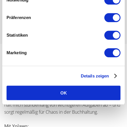
Präferenzen
Statistiken
Marketing
📢 Rechnungen &
Buchungsbestätigungen rauben
mir wertvolle Zeit
Details zeigen
Jede Anmeldung muss ich manuell bestätigen und
OK
zusätzlich Rechnungen schreiben und verschicken. Das
hält mich stundenlang von wichtigeren Aufgaben ab – und
sorgt regelmäßig für Chaos in der Buchhaltung.
Mit Yolawo: