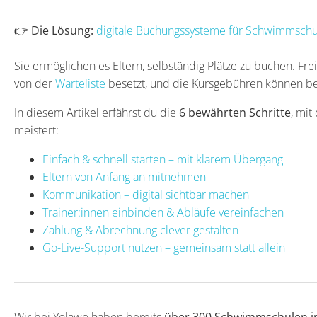
👉
Die Lösung:
digitale Buchungssysteme für Schwimmschu
Sie ermöglichen es Eltern, selbständig Plätze zu buchen. F
von der
Warteliste
besetzt, und die Kursgebühren können b
In diesem Artikel erfährst du die
6 bewährten Schritte
, mi
meistert:
Einfach & schnell starten – mit klarem Übergang
Eltern von Anfang an mitnehmen
Kommunikation – digital sichtbar machen
Trainer:innen einbinden & Abläufe vereinfachen
Zahlung & Abrechnung clever gestalten
Go-Live-Support nutzen – gemeinsam statt allein
Wir bei Yolawo haben bereits
über 300 Schwimmschulen i