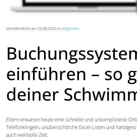
Veröffentlicht am 22.08.2025 in
Allgemein
Buchungssystem
einführen – so g
deiner Schwim
Eltern erwarten heute eine schnelle und unkomplizierte O
Telefonklingeln, unübersichtliche Excel-Listen und handges
auch wertvolle Zeit.