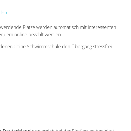
len.
reiwerdende Plätze werden automatisch mit Interessenten
equem online bezahlt werden.
t denen deine Schwimmschule den Übergang stressfrei
n Deutschland
erfolgreich bei der Einführung begleitet –