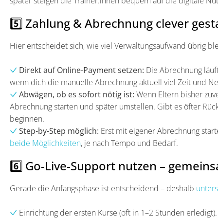
später steigen die Trainer:innen bequem auf die digitale Nu
5️⃣ Zahlung & Abrechnung clever gest
Hier entscheidet sich, wie viel Verwaltungsaufwand übrig ble
Direkt auf Online-Payment setzen:
Die Abrechnung läuft
wenn dich die manuelle Abrechnung aktuell viel Zeit und Ne
Abwägen, ob es sofort nötig ist:
Wenn Eltern bisher zuve
Abrechnung starten und später umstellen. Gibt es öfter Rück
beginnen.
Step-by-Step möglich:
Erst mit eigener Abrechnung start
beide Möglichkeiten
, je nach Tempo und Bedarf.
6️⃣ Go-Live-Support nutzen – gemeinsa
Gerade die Anfangsphase ist entscheidend – deshalb
unters
Einrichtung der ersten Kurse (oft in 1–2 Stunden erledigt).