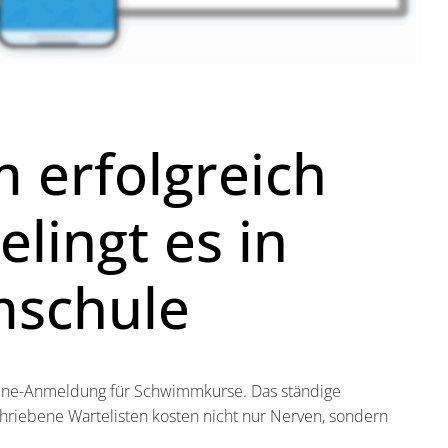
 erfolgreich
elingt es in
mschule
nline-Anmeldung für Schwimmkurse. Das ständige
chriebene Wartelisten kosten nicht nur Nerven, sondern