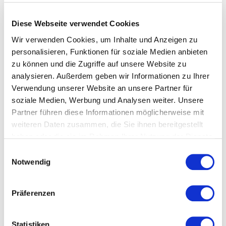
Marc Sandmann, Landesreferent für die
Verbandsentwicklung beim SV NRW, sprechen wir
Diese Webseite verwendet Cookies
darüber, wie die Partnerschaft entstand, welche
Herausforderungen der SV NRW zu bewältigen hat und
Wir verwenden Cookies, um Inhalte und Anzeigen zu
welche Vorteile Yolawo den Vereinen bietet.
Weiter lesen
personalisieren, Funktionen für soziale Medien anbieten
zu können und die Zugriffe auf unsere Website zu
analysieren. Außerdem geben wir Informationen zu Ihrer
Verwendung unserer Website an unsere Partner für
soziale Medien, Werbung und Analysen weiter. Unsere
Partner führen diese Informationen möglicherweise mit
weiteren Daten zusammen, die Sie ihnen bereitgestellt
haben oder die sie im Rahmen Ihrer Nutzung der Dienste
gesammelt haben.
Einwilligungsauswahl
Notwendig
Präferenzen
Langjähriger Partner im
Statistiken