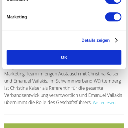
Interview: Schwimmverband
Württemberg
Allgemein
Über das Startup
Vereinsentwicklung
Marketing
Zwischen dem Schwimmverband Württemberg und
Yolawo besteht bereits seit dem Jahr 2020 eine enge und
großartige Partnerschaft. Um wen es sich beim
Details zeigen
Schwimmverband Württemberg (SVW) handelt, wie es zu
unserer Zusammenarbeit kam, welche Vorteile ihre
OK
Mitglieds Schwimmvereine durch Yolawo haben und noch
einiges mehr, darüber stand Günter aus unserem
Marketing-Team im engen Austausch mit Christina Kaiser
und Emanuel Vailakis. Im Schwimmverband Württemberg
ist Christina Kaiser als Referentin für die gesamte
Verbandsentwicklung verantwortlich und Emanuel Vailakis
übernimmt die Rolle des Geschäftsführers.
Weiter lesen