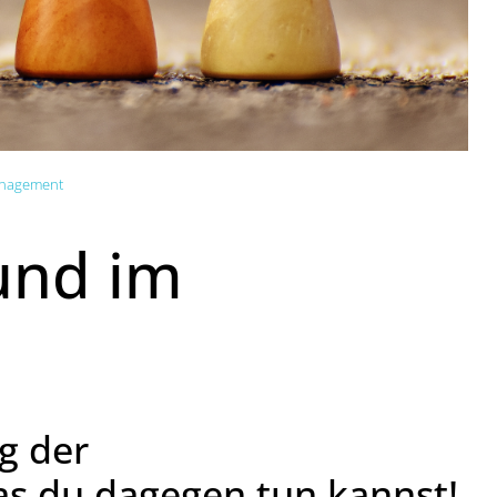
anagement
und im
g der
as du dagegen tun kannst!