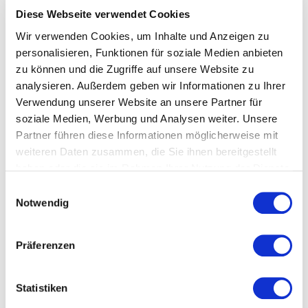
Die Anfangsfinanzierung ist meistens die größte Hürde
Diese Webseite verwendet Cookies
für Vereine, hauptamtliche Stellen zu schaffen. Und auch
Wir verwenden Cookies, um Inhalte und Anzeigen zu
wenn die Effizienzsteigerungen und zusätzlichen
personalisieren, Funktionen für soziale Medien anbieten
Einnahmen gerade zu Beginn noch nicht reichen, um eine
zu können und die Zugriffe auf unsere Website zu
Stelle zu finanzieren, gibt es realistische Möglichkeiten,
analysieren. Außerdem geben wir Informationen zu Ihrer
die Einführung hauptamtlicher Stellen zu stemmen:
Verwendung unserer Website an unsere Partner für
soziale Medien, Werbung und Analysen weiter. Unsere
Klein Anfangen
: Es muss nicht gleich eine
Partner führen diese Informationen möglicherweise mit
Vollzeitstelle sein. Leichter zu finanzieren und
weiteren Daten zusammen, die Sie ihnen bereitgestellt
dennoch gewinnbringend kann es sein, mit einer
haben oder die sie im Rahmen Ihrer Nutzung der Dienste
Minijob-Stelle zu beginnen.
gesammelt haben.
Einwilligungsauswahl
Crowdfunding für Sportprojekte
: Plattformen wie
Notwendig
fairplaid
bieten die Möglichkeit, über eine
öffentliche Spendensammlung das nötige
Startkapital für eine erste Stelle zu schaffen.
Präferenzen
Interne Spenden
: Vielleicht gibt es in deinem
Sportverein Gönner, denen Fortbestand und
Statistiken
Weiterentwicklung des Vereins besonders wichtig