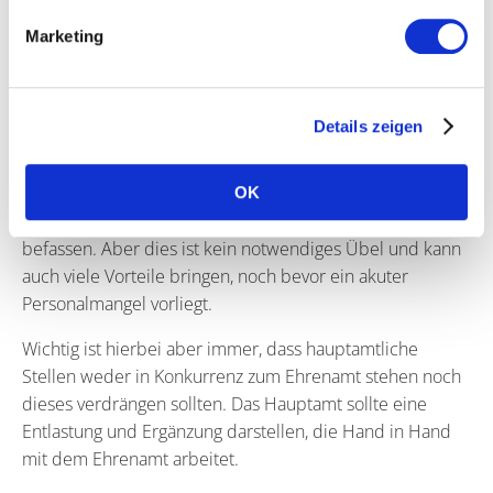
sind? Die vielleicht nicht das Know-How oder die
Kapazitäten haben, sich dem zu widmen, aber über
Marketing
das nötige Kapital verfügen? Auch hier kann sich ein
Spendenaufruf lohnen!
Details zeigen
Fazit
Unter Umständen haben Vereine gar keine andere Wahl,
OK
als sich mit der Einführung hauptamtlicher Stellen zu
befassen. Aber dies ist kein notwendiges Übel und kann
auch viele Vorteile bringen, noch bevor ein akuter
Personalmangel vorliegt.
Wichtig ist hierbei aber immer, dass hauptamtliche
Stellen weder in Konkurrenz zum Ehrenamt stehen noch
dieses verdrängen sollten. Das Hauptamt sollte eine
Entlastung und Ergänzung darstellen, die Hand in Hand
mit dem Ehrenamt arbeitet.