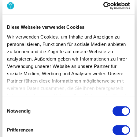
nichts tun muss beziehungsweise eine reduzierte Anzahl
an Ehrenamtspunkten erreichen muss. Wenn der
Großteil den teureren Mitgliedstarif wählt, ist es zwar
schade, das diese Person sich nicht am Vereinsleben
Diese Webseite verwendet Cookies
beteiligt, es eröffnet dir aber auch die Möglichkeit, eine
Wir verwenden Cookies, um Inhalte und Anzeigen zu
450 Euro-Kraft einzustellen, die die nervigen Aufgaben
personalisieren, Funktionen für soziale Medien anbieten
übernimmt. Alles hat also ein Für und Wider.
zu können und die Zugriffe auf unsere Website zu
analysieren. Außerdem geben wir Informationen zu Ihrer
Fazit:
Verwendung unserer Website an unsere Partner für
soziale Medien, Werbung und Analysen weiter. Unsere
Hier nun noch einmal die wichtigsten Punkte im
Partner führen diese Informationen möglicherweise mit
Überblick:
weiteren Daten zusammen, die Sie ihnen bereitgestellt
haben oder die sie im Rahmen Ihrer Nutzung der Dienste
werdet euch zunächst einmal klar darüber, welche
gesammelt haben.
Einwilligungsauswahl
Strukturen euer Verein hat, nach welchen Prinzipien
Notwendig
ihr verfahrt
und wo ihr in der Zukunft hin wollt
stellt eine “Ehrenamtsordnung” auf, in der du dein
gewünschtes Punktesystem genauestens erklärst
Präferenzen