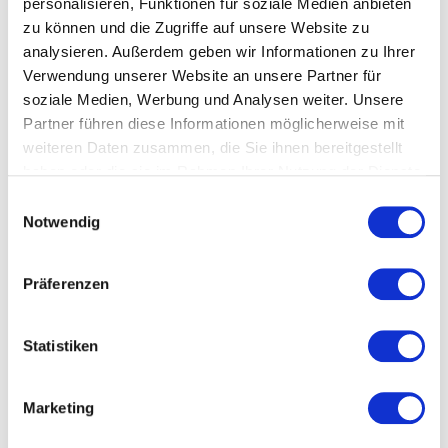
personalisieren, Funktionen für soziale Medien anbieten
zu können und die Zugriffe auf unsere Website zu
analysieren. Außerdem geben wir Informationen zu Ihrer
Verwendung unserer Website an unsere Partner für
Die 5 besten Tipps, um offene
soziale Medien, Werbung und Analysen weiter. Unsere
Vorstandsposten im Verein
Partner führen diese Informationen möglicherweise mit
schneller zu besetzen!
weiteren Daten zusammen, die Sie ihnen bereitgestellt
Digitalisierung
Marketing
Vereinsentwicklung
haben oder die sie im Rahmen Ihrer Nutzung der Dienste
Vereinsmanagement
gesammelt haben.
Einwilligungsauswahl
1. Mache dir schon Gedanken, bevor das aktuelle
Notwendig
Vorstandsmitglied abtritt! Bevor ich mir Gedanken über
einen passenden Nachfolger mache, muss ich erstmal
Präferenzen
wissen, was ein möglicher Kandidat in dieser Position
eigentlich zu tun hat. Besorgt euch also alle
entsprechenden Informationen über die Aufgaben des
Statistiken
Posteninhabers. Das geht natürlich am besten, wenn der
Posten aktuell auch […]
Weiter lesen
Marketing