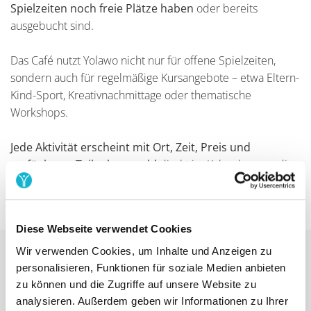
Spielzeiten noch freie Plätze haben
oder bereits
ausgebucht sind.
Das Café nutzt Yolawo nicht nur für offene Spielzeiten,
sondern auch für regelmäßige Kursangebote – etwa Eltern-
Kind-Sport, Kreativnachmittage oder thematische
Workshops.
Jede Aktivität erscheint mit Ort, Zeit, Preis und
verfügbarer Teilnehmerzahl
direkt im Kalender, was die
Buchung für Familien besonders einfach macht.
Diese Webseite verwendet Cookies
Wir verwenden Cookies, um Inhalte und Anzeigen zu
personalisieren, Funktionen für soziale Medien anbieten
Welche Vorteile haben sich durch
zu können und die Zugriffe auf unsere Website zu
das Buchungssystem für die
analysieren. Außerdem geben wir Informationen zu Ihrer