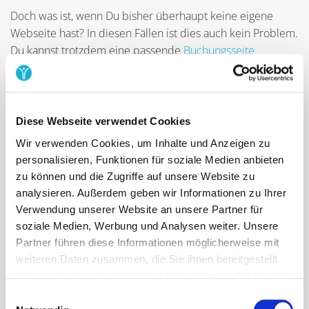
Doch was ist, wenn Du bisher überhaupt keine eigene
Webseite hast? In diesen Fällen ist dies auch kein Problem.
Du kannst trotzdem eine passende
Buchungsseite
erstellen
. So können Nutzer online Termine organisieren
und vereinbaren, ohne dass Du Dich um eine eigene
Webseite kümmern musst. Dir stehen dennoch alle
Funktionen zur Verfügung und Du musst Dich nicht um die
Diese Webseite verwendet Cookies
Wartung und Aktualisierung einer Webseite kümmern.
Wir verwenden Cookies, um Inhalte und Anzeigen zu
Richte einfach Dein Online Buchungssystem so ein, wie es
personalisieren, Funktionen für soziale Medien anbieten
für Dich passt und profitiere vom einfachen Termin-
zu können und die Zugriffe auf unsere Website zu
Management.
analysieren. Außerdem geben wir Informationen zu Ihrer
Verwendung unserer Website an unsere Partner für
Die Online-Terminbuchung wird von immer mehr Nutzern
soziale Medien, Werbung und Analysen weiter. Unsere
als besonders wichtiger Service wahrgenommen. Wer in
Partner führen diese Informationen möglicherweise mit
der heutigen Zeit auf eine eigene Webseite verzichtet,
weiteren Daten zusammen, die Sie ihnen bereitgestellt
sollte seinen Kunden, Klienten oder Patienten eine digitale
haben oder die sie im Rahmen Ihrer Nutzung der Dienste
Möglichkeit anbieten, Termine einfach zu organisieren und
gesammelt haben.
Einwilligungsauswahl
zu vereinbaren. Ein formschöner Kalender bietet eine