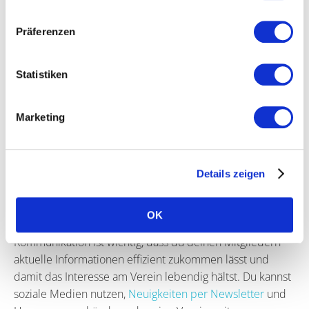
Kassenwart:in gegengeprüft und entweder beanstandet
oder abgenommen. Die Kassenprüfung im Verein und
Präferenzen
die Entlastung der Schatzmeister:in obliegt der
Kassenprüfer:in.
Statistiken
Mehr über die Rolle der Schatzmeister:in im Verein
findest du
hier
.
Marketing
Mitgliederbindung und
Kommunikation
Details zeigen
Gute Kommunikation ist enorm wichtig, um deine
Mitglieder an deinen Verein zu binden
und neue
OK
Mitglieder zu gewinnen
. Für deine interne
Kommunikation ist wichtig, dass du deinen Mitgliedern
aktuelle Informationen effizient zukommen lässt und
damit das Interesse am Verein lebendig hältst. Du kannst
soziale Medien nutzen,
Neuigkeiten per Newsletter
und