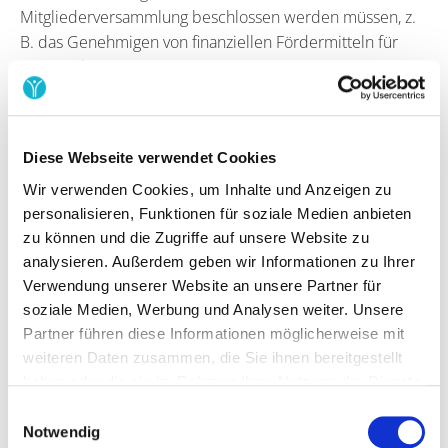
Mitgliederversammlung beschlossen werden müssen, z.
B. das Genehmigen von finanziellen Fördermitteln für
Veranstaltungen.
Finanzielle Verwaltung
Die Finanzen im Verein müssen nicht nur gewissenhaft
Diese Webseite verwendet Cookies
verwaltet, sondern sauber dokumentiert und sorgfältig
Wir verwenden Cookies, um Inhalte und Anzeigen zu
überprüft werden. Der Vorstand ist dafür zuständig, dass
personalisieren, Funktionen für soziale Medien anbieten
Budgetierung und Finanzplanung sorgfältig durchgeführt
zu können und die Zugriffe auf unsere Website zu
werden. Außerdem müssen Buchführung und
analysieren. Außerdem geben wir Informationen zu Ihrer
Berichterstattung gewissenhaft erledigt werden. Viele
Verwendung unserer Website an unsere Partner für
Vereine entscheiden sich dazu, für diese Aufgaben eine
soziale Medien, Werbung und Analysen weiter. Unsere
Schatzmeister:in bzw. eine Kassenwart:in zu wählen. Das
Partner führen diese Informationen möglicherweise mit
ist zwar nicht vorgeschrieben, verteilt jedoch die
weiteren Daten zusammen, die Sie ihnen bereitgestellt
Aufgaben innerhalb des Vorstands eindeutiger. Zusätzlich
haben oder die sie im Rahmen Ihrer Nutzung der Dienste
empfiehlt sich die Wahl einer Schatzmeister:in. Bei der
gesammelt haben.
Einwilligungsauswahl
Kassenprüfung werden die Bücher und Berichte der
Notwendig