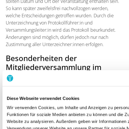
sollten Datum und Ort der Veranstaltung enthalten sein.
So kann später zweifelsfrei nachvollzogen werden,
welche Entscheidungen getroffen wurden. Durch die
Unterzeichnung von Protokollführer:in und
Versammlungsleiter:in wird das Protokoll beurkundet.
Änderungen sind möglich, dürfen jedoch nur nach
Zustimmung aller Unterzeichner:innen erfolgen.
Besonderheiten der
Mitgliederversammlung im
Verein
Regulär bedeutet Mitgliederversammlung im Verein, dass
sich die Mitglieder einmal im Jahr zu einer ordentlichen
Diese Webseite verwendet Cookies
MV treffen, um über die anstehenden Angelegenheiten
Wir verwenden Cookies, um Inhalte und Anzeigen zu persona
zu sprechen. Diese Intervalle sind in der Satzung
Funktionen für soziale Medien anbieten zu können und die Zu
festgehalten und müssen regelmäßig stattfinden. Die
Website zu analysieren. Außerdem geben wir Informationen z
Versammlung kann persönlich oder als digitale oder
Verwendung unserer Website an unsere Partner für soziale