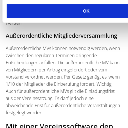
möglich ist, sofern du in der Einladung darauf hinweist.
Die rein virtuelle Variante hingegen muss zuerst durch
OK
einen Beschluss der Mitgliederversammlung genehmigt
werden.
Außerordentliche Mitgliederversammlung
Außerordentliche MVs können notwendig werden, wenn
zwischen den regulären Terminen dringende
Entscheidungen anfallen. Die außerordentliche MV kann
von Mitgliedern per Antrag eingefordert oder vom
Vorstand verordnet werden. Per Gesetz genügt es, wenn
1/10 der Mitglieder die Einberufung fordert. Wichtig:
Auch für außerordentliche MVs gilt die Einladungsfrist
aus der Vereinssatzung. Es darf jedoch eine
abweichende Frist für außerordentliche Veranstaltungen
festgelegt werden.
Mit einer Vereinssoftware den