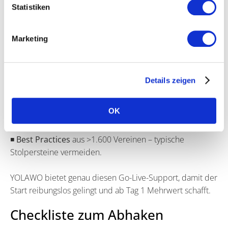
Statistiken
Marketing
Beispiel einer Kundin, die von Sales Infos für i
hre Webseite/Newsletter erhalten hat
◾
Pilotwahl
schärfen (wo ist der größte Hebel?).
Details zeigen
◾
Erste Angebote
gemeinsam anlegen (oft in 1–2
Stunden erledigt).
OK
◾
Rollen-Materialien
für Trainer:innen, Kasse,
Geschäftsstelle.
◾
Best Practices
aus >1.600 Vereinen – typische
Stolpersteine vermeiden.
YOLAWO bietet genau diesen Go-Live-Support, damit der
Start reibungslos gelingt und ab Tag 1 Mehrwert schafft.
Checkliste zum Abhaken