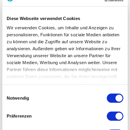
◾
Schulungsmaterial
(Videos, One-Pager) statt
zusätzlicher Meetings.
Diese Webseite verwendet Cookies
💡 Ein
schlankes Tool mit guter Dokumentation
hält
Wir verwenden Cookies, um Inhalte und Anzeigen zu
den Schulungsaufwand minimal.
personalisieren, Funktionen für soziale Medien anbieten
zu können und die Zugriffe auf unsere Website zu
5️⃣ Go-Live-Support nutzen – gemeinsam
analysieren. Außerdem geben wir Informationen zu Ihrer
statt allein
Verwendung unserer Website an unsere Partner für
soziale Medien, Werbung und Analysen weiter. Unsere
Beschleunige die Einführung mit einem erfahrenen
Partner führen diese Informationen möglicherweise mit
Partner.
weiteren Daten zusammen, die Sie ihnen bereitgestellt
haben oder die sie im Rahmen Ihrer Nutzung der Dienste
gesammelt haben.
Einwilligungsauswahl
Notwendig
Präferenzen