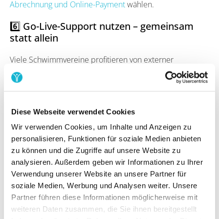
Abrechnung und Online-Payment
wählen.
6️⃣ Go-Live-Support nutzen – gemeinsam
statt allein
Viele Schwimmvereine profitieren von externer
Begleitung bei der Einführung:
Unterstützung bei Kursanlage & Einstellungen
Vorlagen für Kommunikation & Aushänge
Diese Webseite verwendet Cookies
Materialien für Trainer:innen und Mitglieder
Wir verwenden Cookies, um Inhalte und Anzeigen zu
Erfahrungswerte aus
über 1.600 Vereinen
personalisieren, Funktionen für soziale Medien anbieten
zu können und die Zugriffe auf unsere Website zu
Das
Yolawo Go-Live-Support-Paket
sorgt dafür, dass
analysieren. Außerdem geben wir Informationen zu Ihrer
Stolpersteine gar nicht erst entstehen – und deine
Verwendung unserer Website an unsere Partner für
Abteilung vom ersten Tag an reibungslos läuft.
soziale Medien, Werbung und Analysen weiter. Unsere
Partner führen diese Informationen möglicherweise mit
Ergebnis: Mehr Übersicht,
weiteren Daten zusammen, die Sie ihnen bereitgestellt