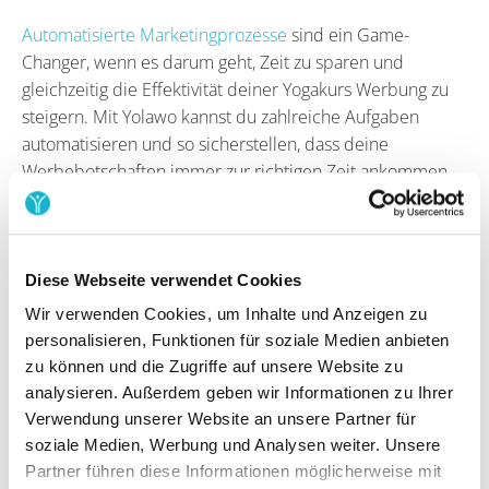
Automatisierte Marketingprozesse
sind ein Game-
Changer, wenn es darum geht, Zeit zu sparen und
gleichzeitig die Effektivität deiner Yogakurs Werbung zu
steigern. Mit Yolawo kannst du zahlreiche Aufgaben
automatisieren und so sicherstellen, dass deine
Werbebotschaften immer zur richtigen Zeit ankommen.
Willkommens-Workflows:
Begrüße neue
Teilnehmer:innen automatisch mit einer Willkommens-E-
Mail, die ihnen die ersten Schritte erklärt und einen
Diese Webseite verwendet Cookies
Anreiz zur weiteren Buchung bietet.
Wir verwenden Cookies, um Inhalte und Anzeigen zu
personalisieren, Funktionen für soziale Medien anbieten
Feedback-Workflows:
Automatisiere die Erfassung
zu können und die Zugriffe auf unsere Website zu
von Feedback nach Kursen, um die Zufriedenheit zu
analysieren. Außerdem geben wir Informationen zu Ihrer
messen und kontinuierliche Verbesserungen
Verwendung unserer Website an unsere Partner für
vorzunehmen.
soziale Medien, Werbung und Analysen weiter. Unsere
Partner führen diese Informationen möglicherweise mit