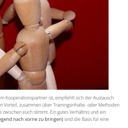
 Kooperationspartner ist, empfiehlt sich der Austausch
 Vorteil, zusammen über Trainingsinhalte- oder Methoden
e zwischen euch stimmt. Ein gutes Verhältnis und ein
egend nach vorne zu bringen)
sind die Basis für eine