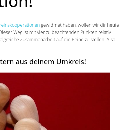
ion!
ereinskooperationen
gewidmet haben, wollen wir dir heute
ieser Weg ist mit vier zu beachtenden Punkten relativ
folgreiche Zusammenarbeit auf die Beine zu stellen. Also
eitern aus deinem Umkreis!