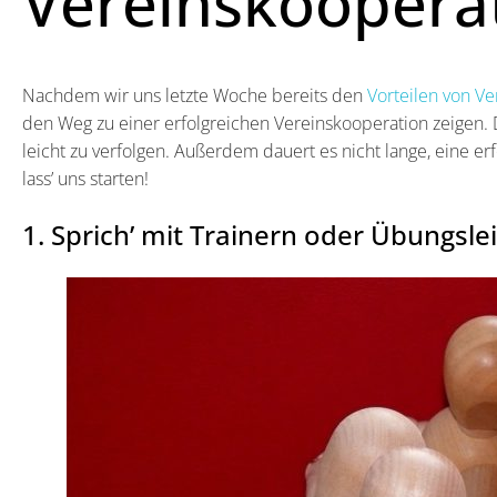
Vereinskooperat
Nachdem wir uns letzte Woche bereits den
Vorteilen von V
den Weg zu einer erfolgreichen Vereinskooperation zeigen. D
leicht zu verfolgen. Außerdem dauert es nicht lange, eine er
lass’ uns starten!
1. Sprich’ mit Trainern oder Übungsl