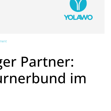
ment
ger Partner:
Turnerbund im