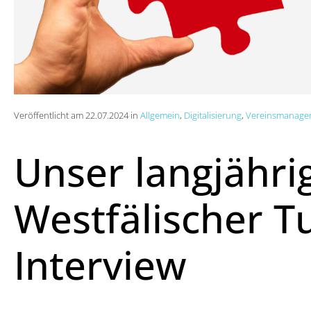
Veröffentlicht am 22.07.2024 in
Allgemein
,
Digitalisierung
,
Vereinsmanage
Unser langjähri
Westfälischer 
Interview