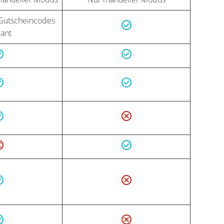
 Gutscheincodes
lant