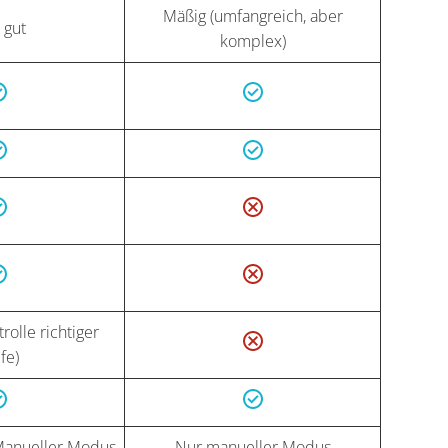
Mäßig (umfangreich, aber
 gut
komplex)
trolle richtiger
fe)
 Manueller Modus
Nur manueller Modus