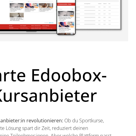
arte Edoobox-
Kursanbieter
anbieter:in revolutionieren:
Ob du Sportkurse,
e Lösung spart dir Zeit, reduziert deinen
deine Teilnehmer:innen. Aber welche Plattform passt