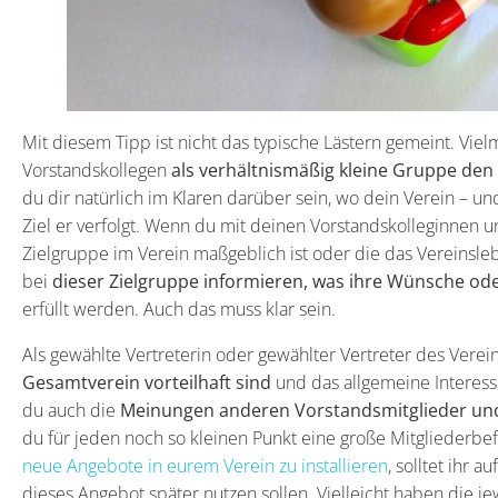
Mit diesem Tipp ist nicht das typische Lästern gemeint. Vie
Vorstandskollegen
als verhältnismäßig kleine Gruppe den 
du dir natürlich im Klaren darüber sein, wo dein Verein – un
Ziel er verfolgt. Wenn du mit deinen Vorstandskolleginnen u
Zielgruppe im Verein maßgeblich ist oder die das Vereinslebe
bei
dieser Zielgruppe informieren, was ihre Wünsche ode
erfüllt werden. Auch das muss klar sein.
Als gewählte Vertreterin oder gewählter Vertreter des Verei
Gesamtverein vorteilhaft sind
und das allgemeine Interesse
du auch die
Meinungen anderen Vorstandsmitglieder und
du für jeden noch so kleinen Punkt eine große Mitgliederbefr
neue Angebote in eurem Verein zu installieren
, solltet ihr 
dieses Angebot später nutzen sollen. Vielleicht haben die 