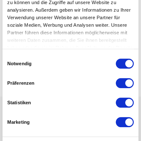
zu können und die Zugriffe auf unsere Website zu
Software
analysieren. Außerdem geben wir Informationen zu Ihrer
Verwendung unserer Website an unsere Partner für
Tipps & Tricks
soziale Medien, Werbung und Analysen weiter. Unsere
Partner führen diese Informationen möglicherweise mit
Über das Startup
weiteren Daten zusammen, die Sie ihnen bereitgestellt
haben oder die sie im Rahmen Ihrer Nutzung der Dienste
Vereinsentwicklung
gesammelt haben.
Einwilligungsauswahl
Vereinsmanagement
Notwendig
Präferenzen
Statistiken
Navigation
Marketing
Funktionen
Kundenbeispiele