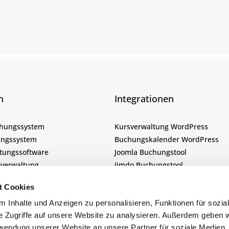
n
Integrationen
chungssystem
Kursverwaltung WordPress
ngssystem
Buchungskalender WordPress
tungssoftware
Joomla Buchungstool
verwaltung
Jimdo Buchungstool
ol
t Cookies
Funktionalitäten
ng
tsliste App
 Inhalte und Anzeigen zu personalisieren, Funktionen für sozia
e Zugriffe auf unsere Website zu analysieren. Außerdem geben w
App
Online Anmeldeformular erstelle
rwendung unserer Website an unsere Partner für soziale Medien
alender