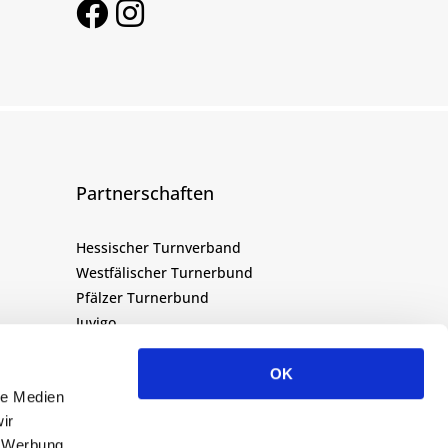
Partnerschaften
Hessischer Turnverband
Westfälischer Turnerbund
Pfälzer Turnerbund
Juvigo
Landesruderverband Baden-Württemberg
Sport-Thieme
OK
Lotto Sport Stiftung
le Medien
ir
FamilienLOUNGE
n
, Werbung
Schwimmverband Württemberg