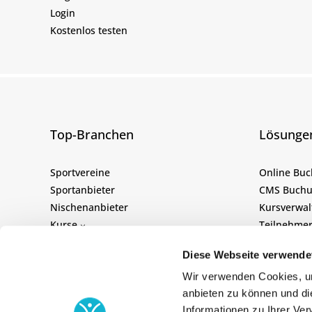
Login
Kostenlos testen
Top-Branchen
Lösunge
Sportvereine
Online Bu
Sportanbieter
CMS Buchu
Nischenanbieter
Kursverwal
Kurse
Teilnehmer
Ferienfreizeiten
Anmeldeto
Diese Webseite verwende
Veranstaltungen
Kursplanu
Tickets
Anwesenhei
Wir verwenden Cookies, um
anbieten zu können und di
Seminare
Buchungs 
Informationen zu Ihrer Ve
Schulungen
Buchungsk