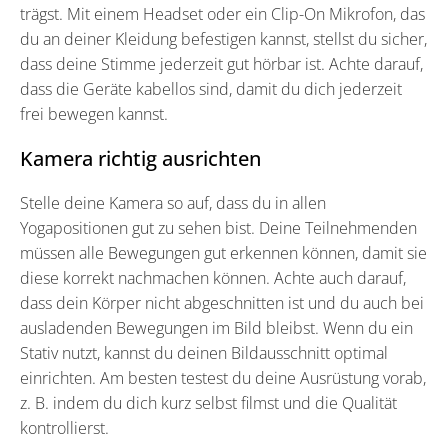
trägst. Mit einem Headset oder ein Clip-On Mikrofon, das
du an deiner Kleidung befestigen kannst, stellst du sicher,
dass deine Stimme jederzeit gut hörbar ist. Achte darauf,
dass die Geräte kabellos sind, damit du dich jederzeit
frei bewegen kannst.
Kamera richtig ausrichten
Stelle deine Kamera so auf, dass du in allen
Yogapositionen gut zu sehen bist. Deine Teilnehmenden
müssen alle Bewegungen gut erkennen können, damit sie
diese korrekt nachmachen können. Achte auch darauf,
dass dein Körper nicht abgeschnitten ist und du auch bei
ausladenden Bewegungen im Bild bleibst. Wenn du ein
Stativ nutzt, kannst du deinen Bildausschnitt optimal
einrichten. Am besten testest du deine Ausrüstung vorab,
z. B. indem du dich kurz selbst filmst und die Qualität
kontrollierst.