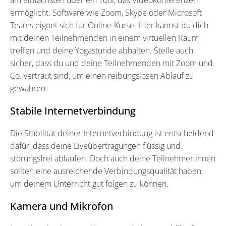
ermöglicht. Software wie Zoom, Skype oder Microsoft
Teams eignet sich für Online-Kurse. Hier kannst du dich
mit deinen Teilnehmenden in einem virtuellen Raum
treffen und deine Yogastunde abhalten. Stelle auch
sicher, dass du und deine Teilnehmenden mit Zoom und
Co. vertraut sind, um einen reibungslosen Ablauf zu
gewähren.
Stabile Internetverbindung
Die Stabilität deiner Internetverbindung ist entscheidend
dafür, dass deine Liveübertragungen flüssig und
störungsfrei ablaufen. Doch auch deine Teilnehmer:innen
sollten eine ausreichende Verbindungsqualität haben,
um deinem Unterricht gut folgen zu können.
Kamera und Mikrofon