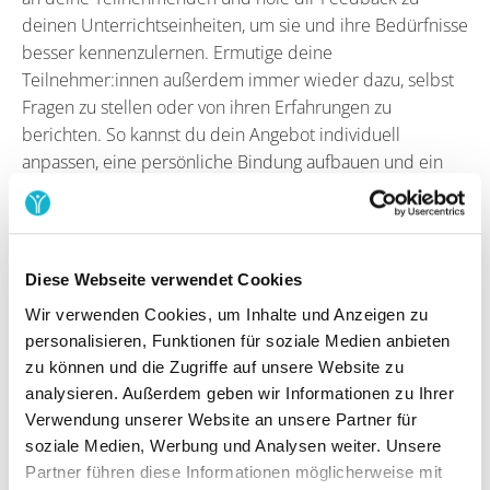
deinen Unterrichtseinheiten, um sie und ihre Bedürfnisse
besser kennenzulernen. Ermutige deine
Teilnehmer:innen außerdem immer wieder dazu, selbst
Fragen zu stellen oder von ihren Erfahrungen zu
berichten. So kannst du dein Angebot individuell
anpassen, eine persönliche Bindung aufbauen und ein
Gemeinschaftsgefühl in der Gruppe fördern. Das alles
trägt dazu bei, dass eine entspannte und positive
Atmosphäre entsteht und Teilnehmende immer wieder
gerne zu deinen Terminen erscheinen.
Diese Webseite verwendet Cookies
Tipp 3: Erleichtere dir die
Wir verwenden Cookies, um Inhalte und Anzeigen zu
personalisieren, Funktionen für soziale Medien anbieten
Anmeldung zu deinen
zu können und die Zugriffe auf unsere Website zu
Yogakursen mit einem
analysieren. Außerdem geben wir Informationen zu Ihrer
Buchungssystem!
Verwendung unserer Website an unsere Partner für
soziale Medien, Werbung und Analysen weiter. Unsere
Partner führen diese Informationen möglicherweise mit
Wenn du online Yoga unterrichten möchtest, solltest du