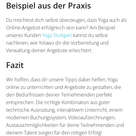
Beispiel aus der Praxis
Du möchtest dich selbst überzeugen, dass Yoga auch als
Online-Angebot erfolgreich sein kann? Am Beispiel
unseres Kunden
Yoga Stuttgart
kannst du selbst
nachlesen, wie Yolawo dir die Vorbereitung und
Verwaltung deiner Angebote erleichtert.
Fazit
Wir hoffen, dass dir unsere Tipps dabei helfen, Yoga
online zu unterrichten und Angebote zu gestalten, die
den Bedürfnissen deiner Teilnehmenden perfekt
entsprechen. Die richtige Kombination aus guter
technische Ausrüstung, interaktivem Unterricht, einem
modernen Buchungssystem, Videoaufzeichnungen,
Austauschmöglichkeiten für deine Teilnehmenden und
deinem Talent sorgen für den nötigen Erfolg!