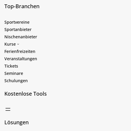
Top-Branchen
Sportvereine
Sportanbieter
Nischenanbieter
Kurse
Ferienfreizeiten
Veranstaltungen
Tickets
Seminare
Schulungen
Kostenlose Tools
Lösungen