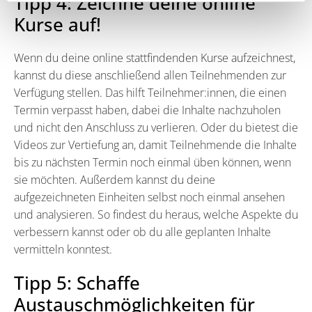
Tipp 4: Zeichne deine online
Kurse auf!
Wenn du deine online stattfindenden Kurse aufzeichnest,
kannst du diese anschließend allen Teilnehmenden zur
Verfügung stellen. Das hilft Teilnehmer:innen, die einen
Termin verpasst haben, dabei die Inhalte nachzuholen
und nicht den Anschluss zu verlieren. Oder du bietest die
Videos zur Vertiefung an, damit Teilnehmende die Inhalte
bis zu nächsten Termin noch einmal üben können, wenn
sie möchten. Außerdem kannst du deine
aufgezeichneten Einheiten selbst noch einmal ansehen
und analysieren. So findest du heraus, welche Aspekte du
verbessern kannst oder ob du alle geplanten Inhalte
vermitteln konntest.
Tipp 5: Schaffe
Austauschmöglichkeiten für