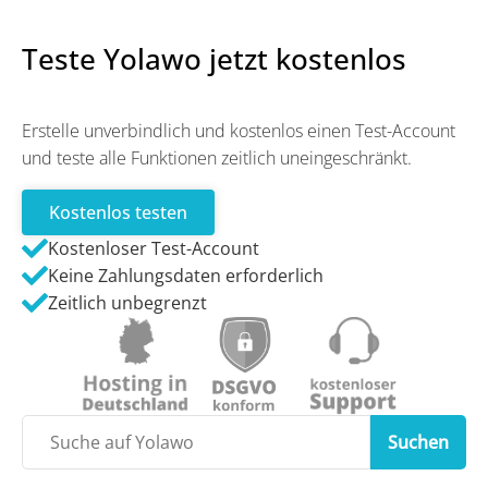
Teste Yolawo jetzt kostenlos
Erstelle unverbindlich und kostenlos einen Test-Account
und teste alle Funktionen zeitlich uneingeschränkt.
Kostenlos testen
Kostenloser Test-Account
Keine Zahlungsdaten erforderlich
Zeitlich unbegrenzt
Suchen