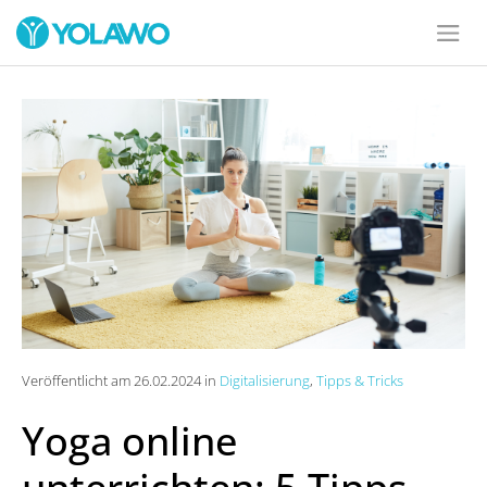
Veröffentlicht am 26.02.2024 in
Digitalisierung
,
Tipps & Tricks
Yoga online