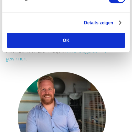
viele Werkzeuge für sein Training parat. Und in diesem
Fall hat er halt
noch zwei Werkzeuge mehr dabei, die
ihm und seinen Aktiven das Training erleichtern
. Die
Details zeigen
Qualität des Trainings steigt dadurch enorm und ihr könnt
auch
kurze Verschnaufpausen sinnvoll nutzen
. Und
OK
wie du weißt: Qualitativ gutes Training spricht sich herum
und kann ein Faktor sein, um
neue Mitglieder zu
gewinnen
.