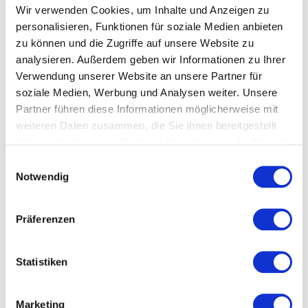
Wir verwenden Cookies, um Inhalte und Anzeigen zu
personalisieren, Funktionen für soziale Medien anbieten
zu können und die Zugriffe auf unsere Website zu
analysieren. Außerdem geben wir Informationen zu Ihrer
Verwendung unserer Website an unsere Partner für
soziale Medien, Werbung und Analysen weiter. Unsere
Partner führen diese Informationen möglicherweise mit
weiteren Daten zusammen, die Sie ihnen bereitgestellt
haben oder die sie im Rahmen Ihrer Nutzung der Dienste
gesammelt haben.
Einwilligungsauswahl
Wer nun denkt, dass diese digitalen Tools das
Notwendig
Miteinander in einem Sportverein gefährden, liegt
falsch
. Denn das ist gar nicht der Sinn, den diese Tools
Präferenzen
haben. Macht ein Sportler eine Übung falsch, verweist
man heutzutage oft auf ein Lehrbuch mit Bildern des
richtigen Bewegungsablaufes.
Warum sollten sich die
Statistiken
Aktiven denn nicht anhand ihrer eigenen, bewegten
Bilder selbst verbessern?
Ich selbst nutze immer den
Marketing
Vergleich mit einem Werkzeugkoffer. Der Trainer hat