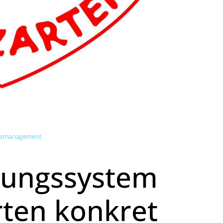
nsmanagement
hungssystem
rten konkret