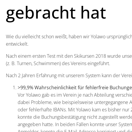
gebracht hat
Wie du vielleicht schon weißt, haben wir Yolawo ursprünglic
entwickelt.
Nach einem ersten Test mit den Skikursen 2018 wurde unser
(z. B. Turnen, Schwimmen) des Vereins eingeführt.
Nach 2 Jahren Erfahrung mit unserem System kann der Verei
>99,9% Wahrscheinlichkeit für fehlerfreie Buchung
Vor Yolawo gab es im Verein je nach Abteilung versc
dabei Probleme, wie beispielsweise untergegangene A
oder fehlerhafte IBANs. Mit Yolawo kam es bisher nur
konnte die Buchungsbestätigung nicht zugestellt werd
angegeben hatte. In beiden Fällen konnte unser Syst
Anmelder, konnte die E-Mail-Adresse korrigiert und d