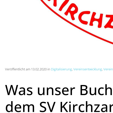
Veröffentlicht am 13.02.2020 in
Digitalisierung
,
Vereinsentwicklung
,
Verei
Was unser Buc
dem SV Kirchza