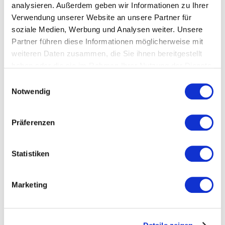
Durchschnitte und Spannweiten aufbereitet
und
analysieren. Außerdem geben wir Informationen zu Ihrer
ermöglichen eine sachliche Einordnung zentraler Kosten-,
Verwendung unserer Website an unsere Partner für
Struktur- und Organisationsthemen.
soziale Medien, Werbung und Analysen weiter. Unsere
Partner führen diese Informationen möglicherweise mit
Jetzt kostenlos herunterladen
weiteren Daten zusammen, die Sie ihnen bereitgestellt
haben oder die sie im Rahmen Ihrer Nutzung der Dienste
gesammelt haben.
Einwilligungsauswahl
Notwendig
Präferenzen
Statistiken
Marketing