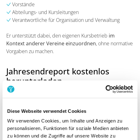
Vorstände
Abteilungs- und Kursleitungen
Verantwortliche für Organisation und Verwaltung
Er unterstützt dabei, den eigenen Kursbetrieb
im
Kontext anderer Vereine einzuordnen
, ohne normative
Vorgaben zu machen.
Jahresendreport kostenlos
herunterladen
Der
Jahresendreport 2025 – Schwimmkurse in
Vereinen
bietet einen datenbasierten Überblick über
Strukturen, Kostenfaktoren und Organisationspraktiken
Diese Webseite verwendet Cookies
im Kursbetrieb.
Wir verwenden Cookies, um Inhalte und Anzeigen zu
personalisieren, Funktionen für soziale Medien anbieten
Die
Ergebnisse werden als Benchmarks,
zu können und die Zugriffe auf unsere Website zu