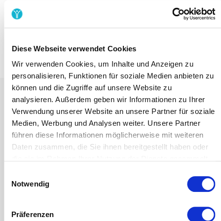
Diese Webseite verwendet Cookies
Wir verwenden Cookies, um Inhalte und Anzeigen zu
personalisieren, Funktionen für soziale Medien anbieten zu
können und die Zugriffe auf unsere Website zu
analysieren. Außerdem geben wir Informationen zu Ihrer
Du hast noch Fragen?
Verwendung unserer Website an unsere Partner für soziale
Medien, Werbung und Analysen weiter. Unsere Partner
führen diese Informationen möglicherweise mit weiteren
Daten zusammen, die Sie ihnen bereitgestellt haben oder
die sie im Rahmen Ihrer Nutzung der Dienste gesammelt
haben.
Einwilligungsauswahl
Telefon: 0178 5880980
Notwendig
Kontakt &
E-Mail
*
Präferenzen
Feedback