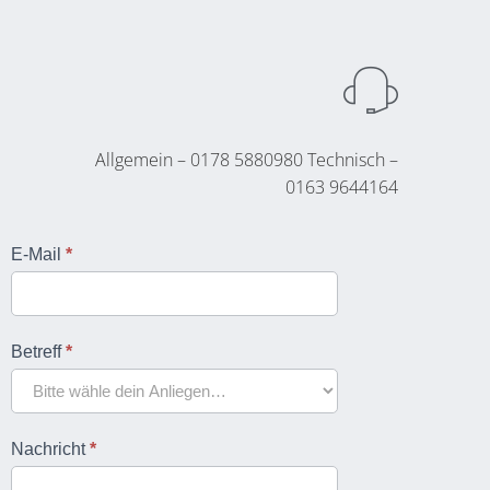
Allgemein – 0178 5880980 Technisch –
0163 9644164
Kontakt &
E-Mail
*
Feedback
(Experiment)
Betreff
*
Nachricht
*