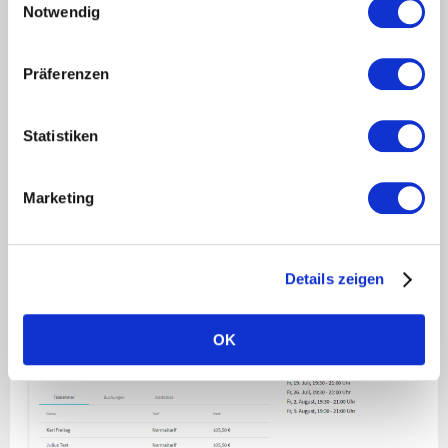
Notwendig
Präferenzen
Statistiken
In Homepage einsetzen
Marketing
Einfach die Yolawo-Buchungsmaske per copy-paste in deine
Homepage einsetzen und schon sind deine Tenniscamps
online buchbar.
Details zeigen
OK