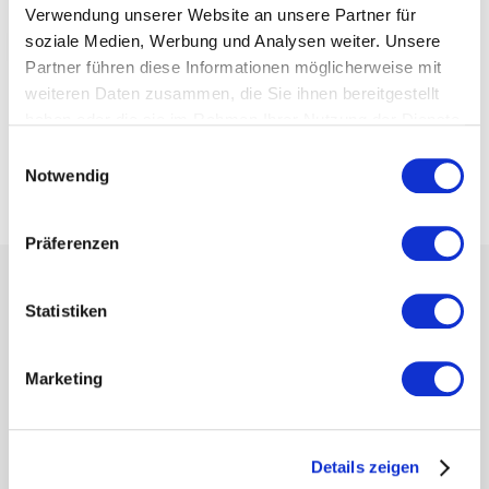
Verwendung unserer Website an unsere Partner für
soziale Medien, Werbung und Analysen weiter. Unsere
Beispiel anschauen
Partner führen diese Informationen möglicherweise mit
weiteren Daten zusammen, die Sie ihnen bereitgestellt
haben oder die sie im Rahmen Ihrer Nutzung der Dienste
gesammelt haben.
Einwilligungsauswahl
Notwendig
Präferenzen
Navigation
Statistiken
Funktionen
Kundenbeispiele
Marketing
Preise
Über uns
Blog
Details zeigen
Login