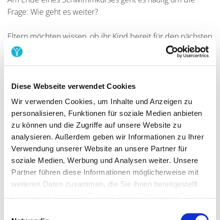
Frage: Wie geht es weiter?
Eltern möchten wissen, ob ihr Kind bereit für den nächsten
Kurs ist, welcher Folgekurs passt und wann neue Kurse
starten. Hier überschneiden sich organisatorische
Kommunikation und fachliche Beratung.
Diese Webseite verwendet Cookies
Organisatorisch können Schwimmschulen gut vorbereiten:
Wir verwenden Cookies, um Inhalte und Anzeigen zu
Wann endet der aktuelle Kurs?
personalisieren, Funktionen für soziale Medien anbieten
Welche Folgekursoptionen gibt es?
zu können und die Zugriffe auf unsere Website zu
Gibt es Vorbuchungsrechte für bestehende
analysieren. Außerdem geben wir Informationen zu Ihrer
Teilnehmer?
Verwendung unserer Website an unsere Partner für
Bis wann können Eltern buchen?
soziale Medien, Werbung und Analysen weiter. Unsere
Was passiert, wenn kein Platz frei ist?
Partner führen diese Informationen möglicherweise mit
Wie funktioniert eine Umbuchung?
weiteren Daten zusammen, die Sie ihnen bereitgestellt
haben oder die sie im Rahmen Ihrer Nutzung der Dienste
Fachlich bleibt häufig eine persönliche Einschätzung nötig:
gesammelt haben.
Einwilligungsauswahl